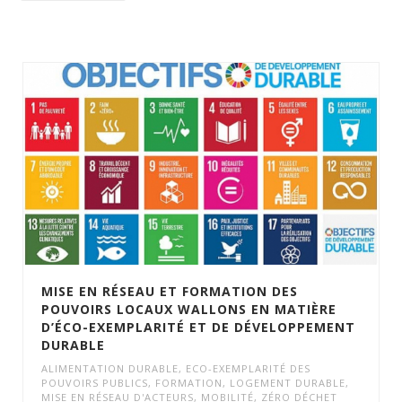
MISE EN RÉSEAU ET FORMATION DES
POUVOIRS LOCAUX WALLONS EN MATIÈRE
D’ÉCO-EXEMPLARITÉ ET DE DÉVELOPPEMENT
DURABLE
ALIMENTATION DURABLE
,
ECO-EXEMPLARITÉ DES
POUVOIRS PUBLICS
,
FORMATION
,
LOGEMENT DURABLE
,
MISE EN RÉSEAU D'ACTEURS
,
MOBILITÉ
,
ZÉRO DÉCHET