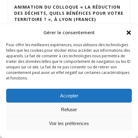
ANIMATION DU COLLOQUE « LA RÉDUCTION
DES DÉCHETS, QUELS BÉNÉFICES POUR VOTRE
TERRITOIRE ? », À LYON (FRANCE)
INFORMATION, ANIMATION & SENSIBILISATION
,
MISE EN
Gérer le consentement
RÉSEAU D'ACTEURS
,
ZÉRO DÉCHET
Pour offrir les meilleures expériences, nous utilisons des technologies
telles que les cookies pour stocker et/ou accéder aux informations des
appareils. Le fait de consentir à ces technologies nous permettra de
traiter des données telles que le comportement de navigation ou les ID
uniques sur ce site. Le fait de ne pas consentir ou de retirer son
consentement peut avoir un effet négatif sur certaines caractéristiques
et fonctions.
Accepter
Refuser
Voir les préférences
CONCEPTION D’UNE BOÎTE À OUTILS
«CHANGES LAVABLES» POUR L’ADEME