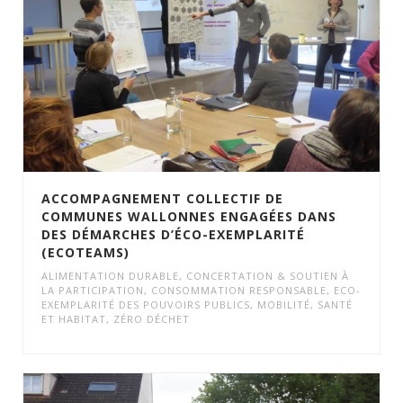
ACCOMPAGNEMENT COLLECTIF DE
COMMUNES WALLONNES ENGAGÉES DANS
DES DÉMARCHES D’ÉCO-EXEMPLARITÉ
(ECOTEAMS)
ALIMENTATION DURABLE
,
CONCERTATION & SOUTIEN À
LA PARTICIPATION
,
CONSOMMATION RESPONSABLE
,
ECO-
EXEMPLARITÉ DES POUVOIRS PUBLICS
,
MOBILITÉ
,
SANTÉ
ET HABITAT
,
ZÉRO DÉCHET