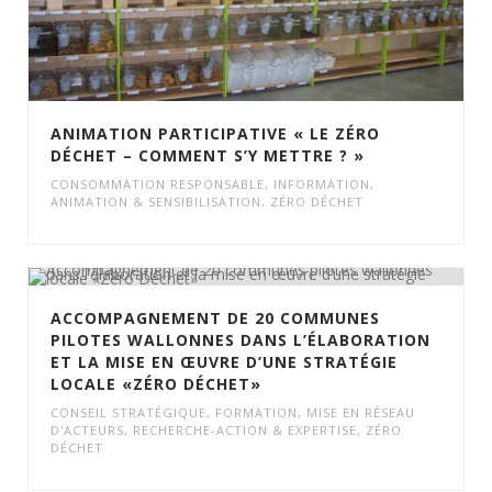
ANIMATION PARTICIPATIVE « LE ZÉRO
DÉCHET – COMMENT S’Y METTRE ? »
CONSOMMATION RESPONSABLE
,
INFORMATION,
ANIMATION & SENSIBILISATION
,
ZÉRO DÉCHET
ACCOMPAGNEMENT DE 20 COMMUNES
PILOTES WALLONNES DANS L’ÉLABORATION
ET LA MISE EN ŒUVRE D’UNE STRATÉGIE
LOCALE «ZÉRO DÉCHET»
CONSEIL STRATÉGIQUE
,
FORMATION
,
MISE EN RÉSEAU
D'ACTEURS
,
RECHERCHE-ACTION & EXPERTISE
,
ZÉRO
DÉCHET