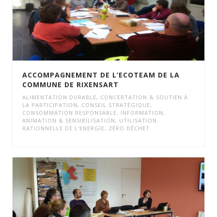
ACCOMPAGNEMENT DE L’ECOTEAM DE LA
COMMUNE DE RIXENSART
ALIMENTATION DURABLE
,
CONCERTATION & SOUTIEN À
LA PARTICIPATION
,
CONSEIL STRATÉGIQUE
,
CONSOMMATION RESPONSABLE
,
INFORMATION,
ANIMATION & SENSIBILISATION
,
UTILISATION
RATIONNELLE DE L'ENERGIE
,
ZÉRO DÉCHET