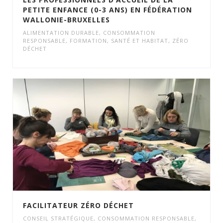
PETITE ENFANCE (0-3 ANS) EN FÉDÉRATION
WALLONIE-BRUXELLES
ALIMENTATION DURABLE
,
CONSOMMATION
RESPONSABLE
,
FORMATION
,
SANTÉ ET HABITAT
,
ZÉRO
DÉCHET
FACILITATEUR ZÉRO DÉCHET
CONSEIL STRATÉGIQUE
,
CONSOMMATION RESPONSABLE
,