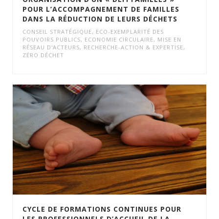
POUR L’ACCOMPAGNEMENT DE FAMILLES
DANS LA RÉDUCTION DE LEURS DÉCHETS
CONSEIL STRATÉGIQUE
,
ECO-EXEMPLARITÉ DES
POUVOIRS PUBLICS
,
ECONOMIE CIRCULAIRE
,
MISE EN
RÉSEAU D'ACTEURS
,
RECHERCHE-ACTION & EXPERTISE
,
ZÉRO DÉCHET
CYCLE DE FORMATIONS CONTINUES POUR
LES PROFESSIONNELS D’ACCUEIL DE LA