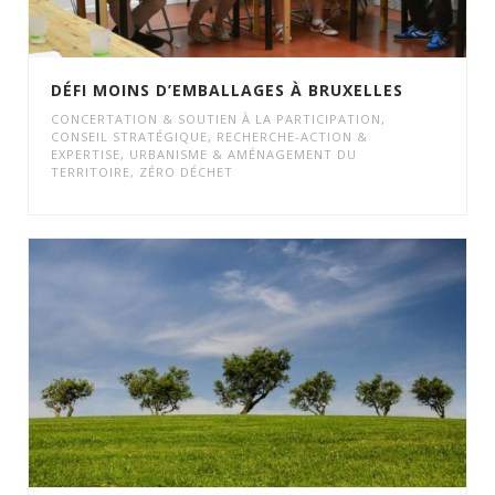
DÉFI MOINS D’EMBALLAGES À BRUXELLES
CONCERTATION & SOUTIEN À LA PARTICIPATION
,
CONSEIL STRATÉGIQUE
,
RECHERCHE-ACTION &
EXPERTISE
,
URBANISME & AMÉNAGEMENT DU
TERRITOIRE
,
ZÉRO DÉCHET