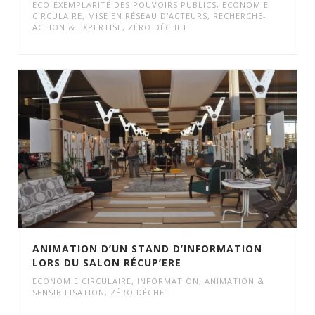
ECO-EXEMPLARITÉ DES POUVOIRS PUBLICS
,
ECONOMIE
CIRCULAIRE
,
MISE EN RÉSEAU D'ACTEURS
,
RECHERCHE-
ACTION & EXPERTISE
,
ZÉRO DÉCHET
ANIMATION D’UN STAND D’INFORMATION
LORS DU SALON RÉCUP’ERE
ECONOMIE CIRCULAIRE
,
INFORMATION, ANIMATION &
SENSIBILISATION
,
ZÉRO DÉCHET