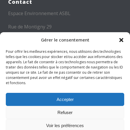
Contact
Espace Environnement ASBL
Rue de Montigny 29
6000 CHARLEROI
Gérer le consentement
Tél: +32 71 300 300
Pour offrir les meilleures expériences, nous utilisons des technologies
Mail: info@espace-environnement.be
telles que les cookies pour stocker et/ou accéder aux informations des
appareils. Le fait de consentir à ces technologies nous permettra de
traiter des données telles que le comportement de navigation ou les ID
TVA BE 0416.116.340
uniques sur ce site. Le fait de ne pas consentir ou de retirer son
consentement peut avoir un effet négatif sur certaines caractéristiques
et fonctions.
Suivez-nous
Accepter
Refuser
Voir les préférences