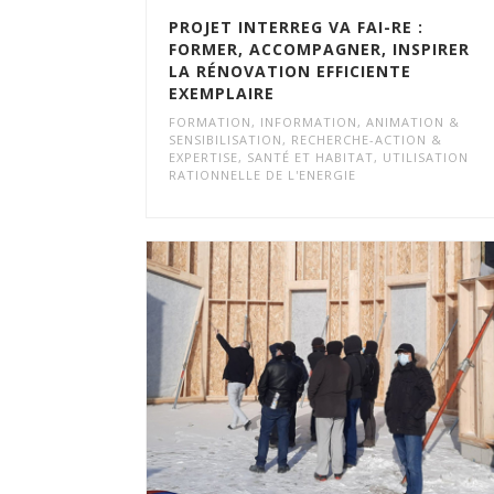
PROJET INTERREG VA FAI-RE :
FORMER, ACCOMPAGNER, INSPIRER
LA RÉNOVATION EFFICIENTE
EXEMPLAIRE
FORMATION
,
INFORMATION, ANIMATION &
SENSIBILISATION
,
RECHERCHE-ACTION &
EXPERTISE
,
SANTÉ ET HABITAT
,
UTILISATION
RATIONNELLE DE L'ENERGIE