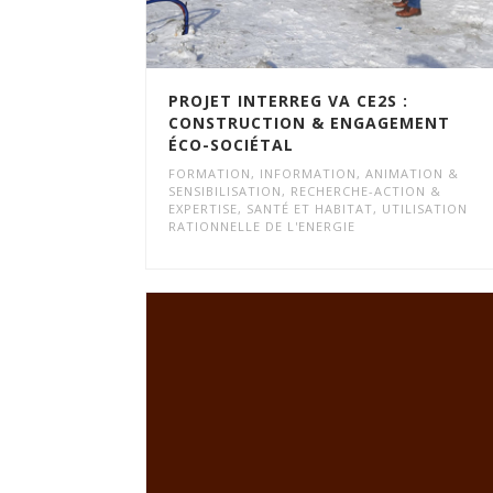
PROJET INTERREG VA CE2S :
CONSTRUCTION & ENGAGEMENT
ÉCO-SOCIÉTAL
FORMATION
,
INFORMATION, ANIMATION &
SENSIBILISATION
,
RECHERCHE-ACTION &
EXPERTISE
,
SANTÉ ET HABITAT
,
UTILISATION
RATIONNELLE DE L'ENERGIE