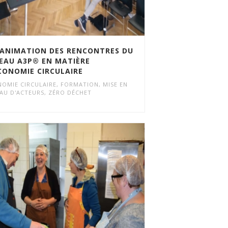
ANIMATION DES RENCONTRES DU
EAU A3P® EN MATIÈRE
CONOMIE CIRCULAIRE
OMIE CIRCULAIRE
,
FORMATION
,
MISE EN
AU D'ACTEURS
,
ZÉRO DÉCHET