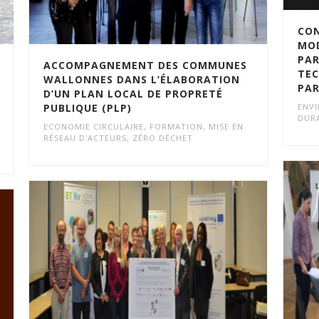
CON
MOD
PAR
ACCOMPAGNEMENT DES COMMUNES
TEC
WALLONNES DANS L’ÉLABORATION
PAR
D’UN PLAN LOCAL DE PROPRETÉ
PUBLIQUE (PLP)
ENV
DUR
ECONOMIE CIRCULAIRE
,
FORMATION
,
MISE EN
RÉSEAU D'ACTEURS
,
ZÉRO DÉCHET