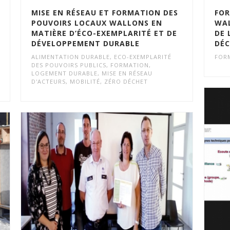
MISE EN RÉSEAU ET FORMATION DES
FOR
POUVOIRS LOCAUX WALLONS EN
WA
MATIÈRE D’ÉCO-EXEMPLARITÉ ET DE
DE 
DÉVELOPPEMENT DURABLE
DÉ
ALIMENTATION DURABLE
,
ECO-EXEMPLARITÉ
FOR
DES POUVOIRS PUBLICS
,
FORMATION
,
LOGEMENT DURABLE
,
MISE EN RÉSEAU
D'ACTEURS
,
MOBILITÉ
,
ZÉRO DÉCHET