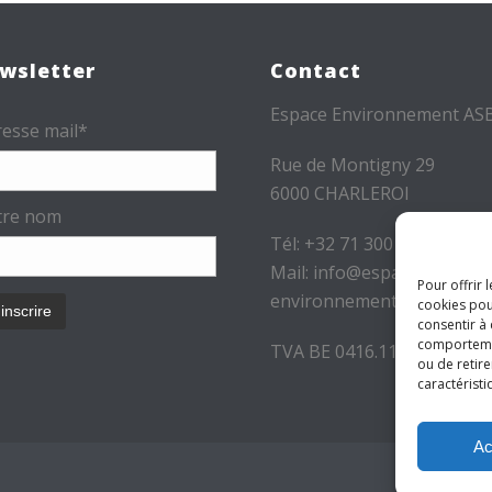
wsletter
Contact
Espace Environnement AS
esse mail*
Rue de Montigny 29
6000 CHARLEROI
tre nom
Tél: +32 71 300 300
Mail: info@espace-
Pour offrir 
environnement.be
cookies pou
consentir à
comportement
TVA BE 0416.116.340
ou de retire
caractéristi
Ac