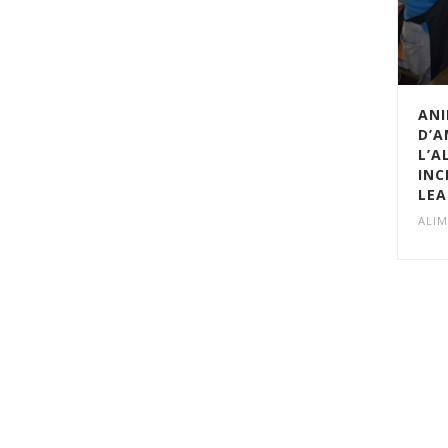
ANI
D’A
L’A
INC
LEA
ALI