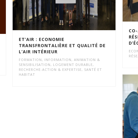
CO-
RÉS
ET’AIR : ECONOMIE
D’É
TRANSFRONTALIÈRE ET QUALITÉ DE
L’AIR INTÉRIEUR
ECON
RÉSE
FORMATION
,
INFORMATION, ANIMATION &
SENSIBILISATION
,
LOGEMENT DURABLE
,
RECHERCHE-ACTION & EXPERTISE
,
SANTÉ ET
HABITAT