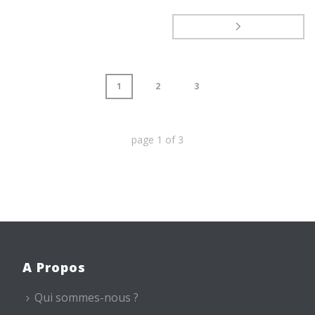
1
2
3
page
1
of
3
A Propos
Qui sommes-nous ?