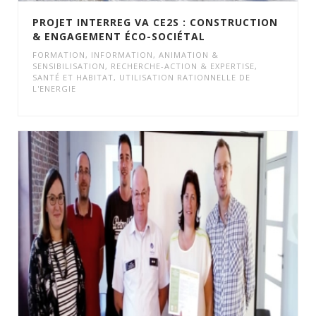
PROJET INTERREG VA CE2S : CONSTRUCTION
& ENGAGEMENT ÉCO-SOCIÉTAL
FORMATION
,
INFORMATION, ANIMATION &
SENSIBILISATION
,
RECHERCHE-ACTION & EXPERTISE
,
SANTÉ ET HABITAT
,
UTILISATION RATIONNELLE DE
L'ENERGIE