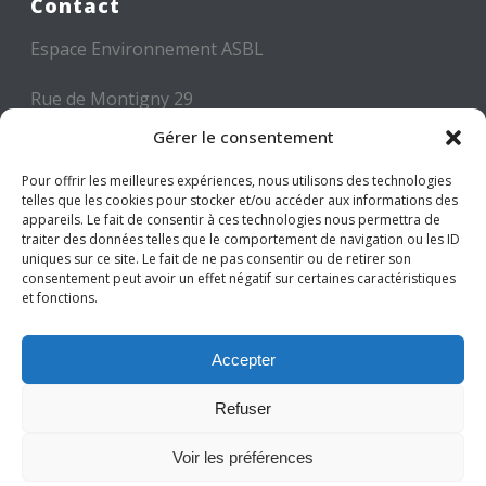
Contact
Espace Environnement ASBL
Rue de Montigny 29
6000 CHARLEROI
Gérer le consentement
Tél: +32 71 300 300
Pour offrir les meilleures expériences, nous utilisons des technologies
telles que les cookies pour stocker et/ou accéder aux informations des
Mail: info@espace-environnement.be
appareils. Le fait de consentir à ces technologies nous permettra de
traiter des données telles que le comportement de navigation ou les ID
TVA BE 0416.116.340
uniques sur ce site. Le fait de ne pas consentir ou de retirer son
consentement peut avoir un effet négatif sur certaines caractéristiques
et fonctions.
Suivez-nous
Accepter
Refuser
Voir les préférences