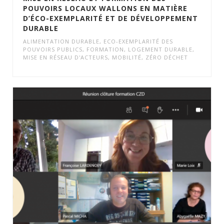
POUVOIRS LOCAUX WALLONS EN MATIÈRE
D’ÉCO-EXEMPLARITÉ ET DE DÉVELOPPEMENT
DURABLE
ALIMENTATION DURABLE
,
ECO-EXEMPLARITÉ DES
POUVOIRS PUBLICS
,
FORMATION
,
LOGEMENT DURABLE
,
MISE EN RÉSEAU D'ACTEURS
,
MOBILITÉ
,
ZÉRO DÉCHET