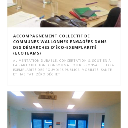
ACCOMPAGNEMENT COLLECTIF DE
COMMUNES WALLONNES ENGAGÉES DANS
DES DÉMARCHES D’ÉCO-EXEMPLARITÉ
(ECOTEAMS)
ALIMENTATION DURABLE
,
CONCERTATION & SOUTIEN À
LA PARTICIPATION
,
CONSOMMATION RESPONSABLE
,
ECO-
EXEMPLARITÉ DES POUVOIRS PUBLICS
,
MOBILITÉ
,
SANTÉ
ET HABITAT
,
ZÉRO DÉCHET