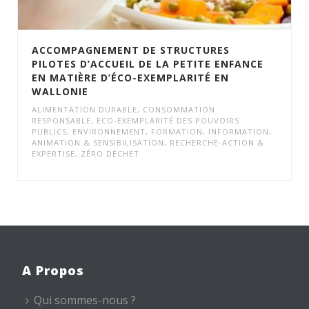
ACCOMPAGNEMENT DE STRUCTURES
PILOTES D’ACCUEIL DE LA PETITE ENFANCE
EN MATIÈRE D’ÉCO-EXEMPLARITÉ EN
WALLONIE
ALIMENTATION DURABLE
,
CONSOMMATION
RESPONSABLE
,
ECO-EXEMPLARITÉ DES POUVOIRS
PUBLICS
,
ENVIRONNEMENT
,
FORMATION
,
INFORMATION,
ANIMATION & SENSIBILISATION
,
RECHERCHE-ACTION &
EXPERTISE
,
ZÉRO DÉCHET
A Propos
Qui sommes-nous ?