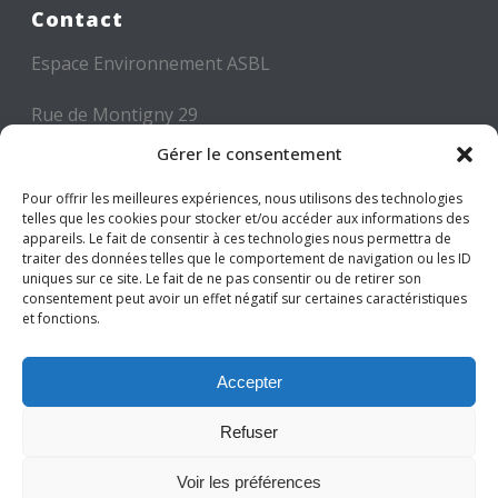
Contact
Espace Environnement ASBL
Rue de Montigny 29
6000 CHARLEROI
Gérer le consentement
Tél: +32 71 300 300
Pour offrir les meilleures expériences, nous utilisons des technologies
telles que les cookies pour stocker et/ou accéder aux informations des
Mail: info@espace-environnement.be
appareils. Le fait de consentir à ces technologies nous permettra de
traiter des données telles que le comportement de navigation ou les ID
TVA BE 0416.116.340
uniques sur ce site. Le fait de ne pas consentir ou de retirer son
consentement peut avoir un effet négatif sur certaines caractéristiques
et fonctions.
Suivez-nous
Accepter
Refuser
Voir les préférences