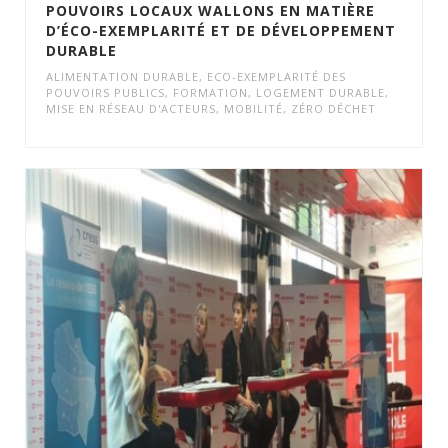
POUVOIRS LOCAUX WALLONS EN MATIÈRE
D’ÉCO-EXEMPLARITÉ ET DE DÉVELOPPEMENT
DURABLE
ALIMENTATION DURABLE
,
ECO-EXEMPLARITÉ DES
POUVOIRS PUBLICS
,
FORMATION
,
LOGEMENT DURABLE
,
MISE EN RÉSEAU D'ACTEURS
,
MOBILITÉ
,
ZÉRO DÉCHET