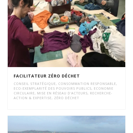
FACILITATEUR ZÉRO DÉCHET
CONSEIL STRATÉGIQUE
,
CONSOMMATION RESPONSABLE
,
ECO-EXEMPLARITÉ DES POUVOIRS PUBLICS
,
ECONOMIE
CIRCULAIRE
,
MISE EN RÉSEAU D'ACTEURS
,
RECHERCHE-
ACTION & EXPERTISE
,
ZÉRO DÉCHET