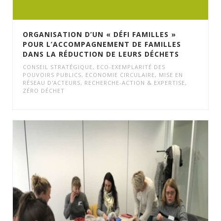
ORGANISATION D’UN « DÉFI FAMILLES »
POUR L’ACCOMPAGNEMENT DE FAMILLES
DANS LA RÉDUCTION DE LEURS DÉCHETS
CONSEIL STRATÉGIQUE
,
ECO-EXEMPLARITÉ DES
POUVOIRS PUBLICS
,
ECONOMIE CIRCULAIRE
,
MISE EN
RÉSEAU D'ACTEURS
,
RECHERCHE-ACTION & EXPERTISE
,
ZÉRO DÉCHET