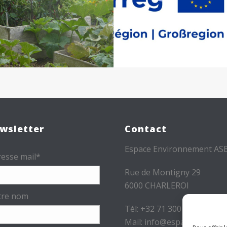
wsletter
Contact
Espace Environnement AS
esse mail*
Rue de Montigny 29
6000 CHARLEROI
tre nom
Tél: +32 71 300 300
Mail: info@espace-