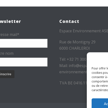
wsletter
Contact
Espace Environnement AS
esse mail*
Rue de Montigny 29
6000 CHARLEROI
tre nom
Tél: +32 71 300 300
Mail: info@espace-
Pour offrir 
environnement.be
cookies pou
consentir à
comportement
TVA BE 0416.116.340
ou de retire
caractéristi
Ac