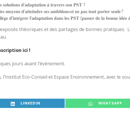
 𝐬𝐨𝐥𝐮𝐭𝐢𝐨𝐧𝐬 𝐝’𝐚𝐝𝐚𝐩𝐭𝐚𝐭𝐢𝐨𝐧 𝐚̀ 𝐭𝐫𝐚𝐯𝐞𝐫𝐬 𝐬𝐨𝐧 𝐏𝐒𝐓 ?
 𝐦𝐨𝐲𝐞𝐧𝐬 𝐝’𝐚𝐭𝐭𝐞𝐢𝐧𝐝𝐫𝐞 𝐬𝐞𝐬 𝐚𝐦𝐛𝐢𝐭𝐢𝐨𝐧𝐬 𝐞𝐭 𝐧𝐞 𝐩𝐚𝐬 𝐭𝐨𝐮𝐭 𝐩𝐨𝐫𝐭𝐞𝐫 𝐬𝐞𝐮𝐥𝐞 ?
𝐞̀𝐠𝐞 𝐝’𝐢𝐧𝐭𝐞́𝐠𝐫𝐞𝐫 𝐥’𝐚𝐝𝐚𝐩𝐭𝐚𝐭𝐢𝐨𝐧 𝐝𝐚𝐧𝐬 𝐥𝐞𝐬 𝐏𝐒𝐓 (𝐩𝐚𝐬𝐬𝐞𝐫 𝐝𝐞 𝐥𝐚 𝐛𝐨𝐧𝐧𝐞 𝐢𝐝𝐞́𝐞 𝐚̀
s exposés théoriques et des partages de bonnes pratiques. L
eau.
nscription ici !
ques jours avant l’événement.
l’Institut Eco-Conseil et Espace Environnement, avec le sout
SHARE ON
SHARE ON
LINKEDIN
WHATSAPP