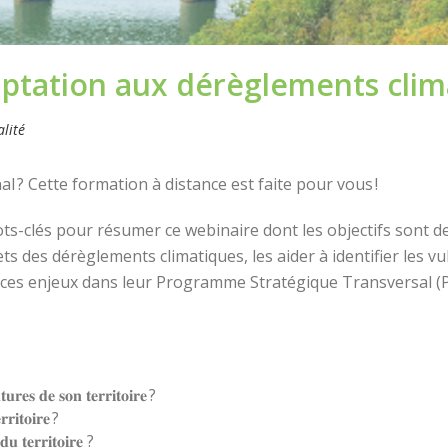
aptation aux dérèglements clim
alité
 ? Cette formation à distance est faite pour vous !
ots-clés pour résumer ce webinaire dont les objectifs sont d
fets des dérèglements climatiques, les aider à identifier les v
 ces enjeux dans leur Programme Stratégique Transversal (
𝐮𝐭𝐮𝐫𝐞𝐬 𝐝𝐞 𝐬𝐨𝐧 𝐭𝐞𝐫𝐫𝐢𝐭𝐨𝐢𝐫𝐞 ?
𝐫𝐢𝐭𝐨𝐢𝐫𝐞 ?
 𝐝𝐮 𝐭𝐞𝐫𝐫𝐢𝐭𝐨𝐢𝐫𝐞 ?