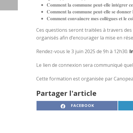
𝐂𝐨𝐦𝐦𝐞𝐧𝐭 𝐥𝐚 𝐜𝐨𝐦𝐦𝐮𝐧𝐞 𝐩𝐞𝐮𝐭-𝐞𝐥𝐥𝐞 𝐢𝐧𝐭𝐞́𝐠𝐫𝐞𝐫 𝐜𝐞𝐬
𝐂𝐨𝐦𝐦𝐞𝐧𝐭 𝐥𝐚 𝐜𝐨𝐦𝐦𝐮𝐧𝐞 𝐩𝐞𝐮𝐭-𝐞𝐥𝐥𝐞 𝐬𝐞 𝐝𝐨𝐧𝐧𝐞𝐫 𝐥𝐞𝐬
𝐂𝐨𝐦𝐦𝐞𝐧𝐭 𝐜𝐨𝐧𝐯𝐚𝐢𝐧𝐜𝐫𝐞 𝐦𝐞𝐬 𝐜𝐨𝐥𝐥𝐞̀𝐠𝐮𝐞𝐬 𝐞𝐭 𝐥𝐞 𝐜𝐨𝐥
Ces questions seront traitées à travers de
organisés afin d’encourager la mise en rés
Rendez-vous le 3 juin 2025 de 9h à 12h30.
I
Le lien de connexion sera communiqué quel
Cette formation est organisée par Canopea, 
Partager l'article
SHARE ON
FACEBOOK