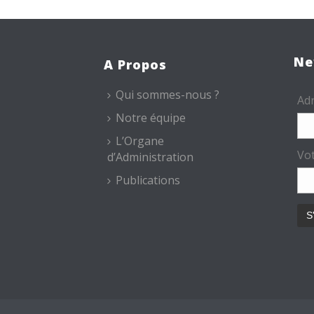
Ne
A Propos
Qui sommes-nous ?
Adr
Notre équipe
L’Organe
Vo
d’Administration
Publications