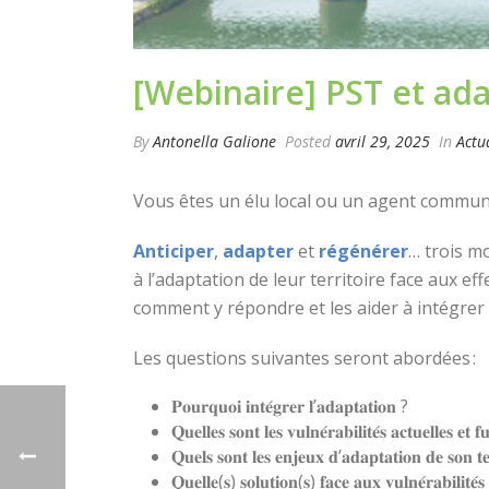
[Webinaire] PST et ad
By
Antonella Galione
Posted
avril 29, 2025
In
Actu
Vous êtes un élu local ou un agent communal
Anticiper
,
adapter
et
régénérer
… trois m
à l’adaptation de leur territoire face aux ef
comment y répondre et les aider à intégrer
Les questions suivantes seront abordées :
𝐏𝐨𝐮𝐫𝐪𝐮𝐨𝐢 𝐢𝐧𝐭𝐞́𝐠𝐫𝐞𝐫 𝐥’𝐚𝐝𝐚𝐩𝐭𝐚𝐭𝐢𝐨𝐧 ?
𝐐𝐮𝐞𝐥𝐥𝐞𝐬 𝐬𝐨𝐧𝐭 𝐥𝐞𝐬 𝐯𝐮𝐥𝐧𝐞́𝐫𝐚𝐛𝐢𝐥𝐢𝐭𝐞́𝐬 𝐚𝐜𝐭𝐮𝐞𝐥𝐥𝐞𝐬 𝐞𝐭 𝐟
𝐐𝐮𝐞𝐥𝐬 𝐬𝐨𝐧𝐭 𝐥𝐞𝐬 𝐞𝐧𝐣𝐞𝐮𝐱 𝐝’𝐚𝐝𝐚𝐩𝐭𝐚𝐭𝐢𝐨𝐧 𝐝𝐞 𝐬𝐨𝐧 𝐭𝐞
𝐐𝐮𝐞𝐥𝐥𝐞(𝐬) 𝐬𝐨𝐥𝐮𝐭𝐢𝐨𝐧(𝐬) 𝐟𝐚𝐜𝐞 𝐚𝐮𝐱 𝐯𝐮𝐥𝐧𝐞́𝐫𝐚𝐛𝐢𝐥𝐢𝐭𝐞́𝐬