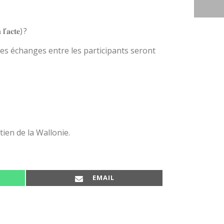
 𝐥’𝐚𝐜𝐭𝐞) ?
es échanges entre les participants seront
ien de la Wallonie.
SHARE ON
EMAIL