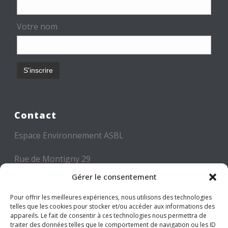
Votre nom
Contact
Espace Environnement ASBL
Rue de Montigny 29
6000 CHARLEROI
Gérer le consentement
Tél: +32 71 300 300
Pour offrir les meilleures expériences, nous utilisons des technologies
telles que les cookies pour stocker et/ou accéder aux informations des
Mail: info@espace-environnement.be
appareils. Le fait de consentir à ces technologies nous permettra de
traiter des données telles que le comportement de navigation ou les ID