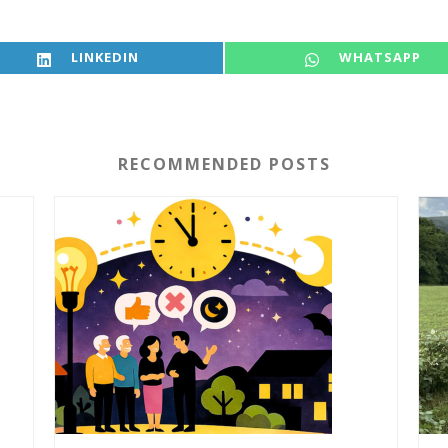
SHARE ON
SHARE ON
LINKEDIN
WHATSAPP
RECOMMENDED POSTS