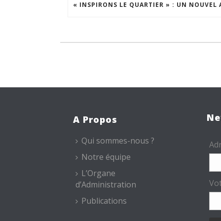
Ne
A Propos
Qui sommes-nous ?
Adr
Notre équipe
L’Organe
Vo
d’Administration
Publications