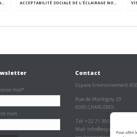
« INSPIRONS LE QUARTIER » : UN NOUVEL APPEL À PROJETS EST LANCÉ !
ACCEPTABILITÉ SOCIALE DE L’ÉCLAIRAGE NOCTURNE : LE REPLAY EST DISPONIBLE
wsletter
Contact
Espace Environnement AS
esse mail*
Rue de Montigny 29
6000 CHARLEROI
tre nom
Tél: +32 71 300 300
Mail: info@espace-
Pour offrir 
environnement.be