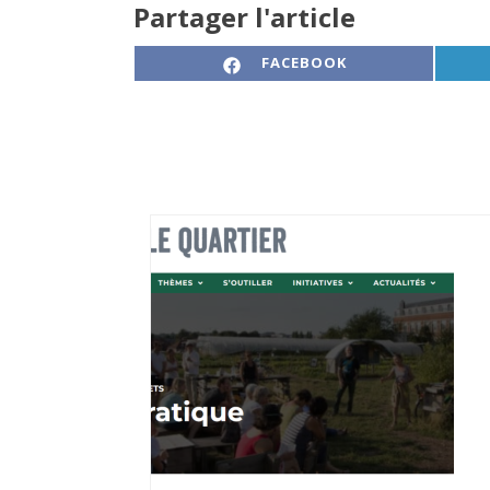
Partager l'article
SHARE ON
FACEBOOK