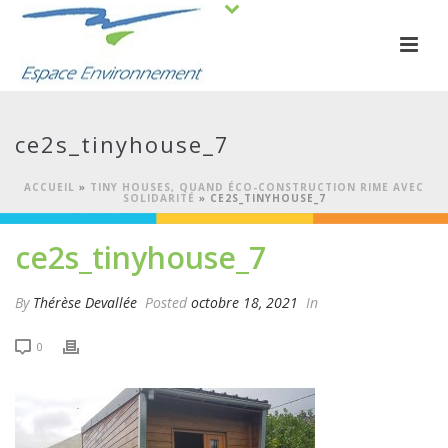
ce2s_tinyhouse_7
ACCUEIL
»
TINY HOUSES, QUAND ÉCO-CONSTRUCTION RIME AVEC
SOLIDARITÉ
»
CE2S_TINYHOUSE_7
ce2s_tinyhouse_7
By
Thérèse Devallée
Posted
octobre 18, 2021
In
0