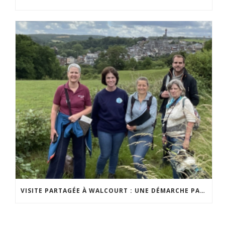
VISITE PARTAGÉE À WALCOURT : UNE DÉMARCHE PARTICIPATIVE ANIMÉE PAR ESPACE ENVIRONNEMENT