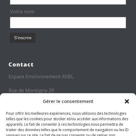
Votre nom
Contact
Espace Environnement ASBL
Rue de Montigny 29
6000 CHARLEROI
Gérer le consentement
Tél: +32 71 300 300
Pour offrir les meilleures expériences, nous utilisons des technologies
telles que les cookies pour stocker et/ou accéder aux informations des
Mail: info@espace-environnement.be
appareils. Le fait de consentir à ces technologies nous permettra de
traiter des données telles que le comportement de navigation ou les ID
TVA BE 0416.116.340
uniques sur ce site. Le fait de ne pas consentir ou de retirer son