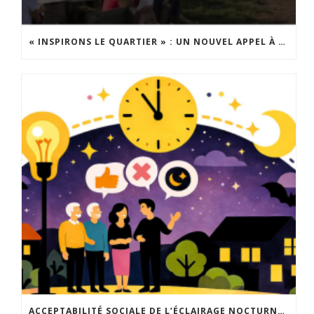
« INSPIRONS LE QUARTIER » : UN NOUVEL APPEL À PROJETS EST LANCÉ !
ACCEPTABILITÉ SOCIALE DE L’ÉCLAIRAGE NOCTURNE : LE REPLAY EST DISPONIBLE