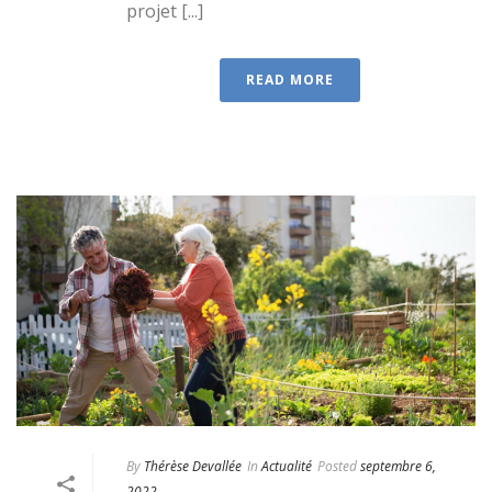
projet [...]
READ MORE
By
Thérèse Devallée
In
Actualité
Posted
septembre 6,
2022