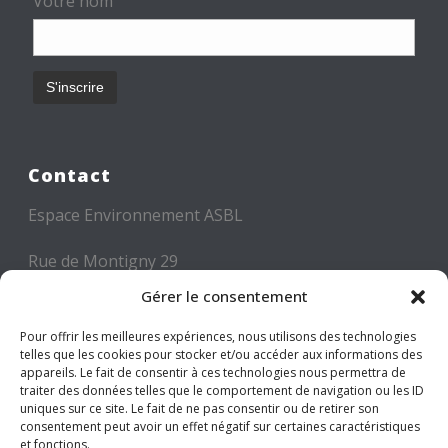
Votre nom
Contact
Espace Environnement ASBL
Rue de Montigny 29
6000 CHARLEROI
Gérer le consentement
Tél: +32 71 300 300
Pour offrir les meilleures expériences, nous utilisons des technologies
telles que les cookies pour stocker et/ou accéder aux informations des
Mail: info@espace-environnement.be
appareils. Le fait de consentir à ces technologies nous permettra de
traiter des données telles que le comportement de navigation ou les ID
TVA BE 0416.116.340
uniques sur ce site. Le fait de ne pas consentir ou de retirer son
consentement peut avoir un effet négatif sur certaines caractéristiques
et fonctions.