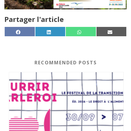
Partager l'article
SHARE ON
SHARE ON
SHARE ON
SHARE 
FACEBOOK
LINKEDIN
WHATSAPP
EMAIL
RECOMMENDED POSTS