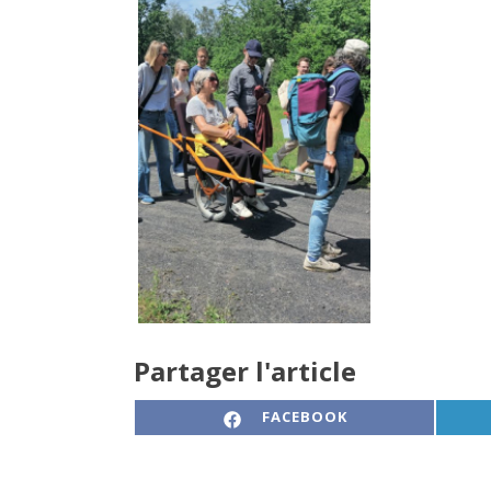
Partager l'article
SHARE ON
FACEBOOK