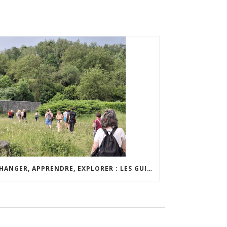
ÉCHANGER, APPRENDRE, EXPLORER : LES GUIDES AMBASSADEURS DES TERRILS RÉUNIS À CHARLEROI