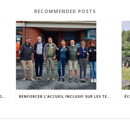
RECOMMENDED POSTS
ACCEPTABILITÉ SOCIALE DE L’ÉCLAIRAGE NOCTURNE : LE REPLAY EST DISPONIBLE
RENFORCER L’ACCUEIL INCLUSIF SUR LES TERRILS : UNE NOUVELLE ÉTAPE POUR LES GUIDES AMBASSADEURS