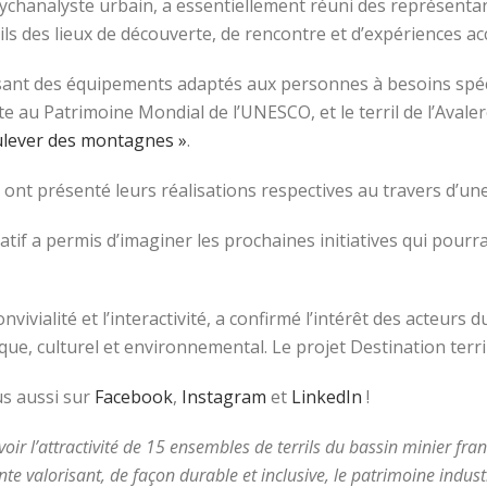
sychanalyste urbain, a essentiellement réuni des représentan
ils des lieux de découverte, de rencontre et d’expériences ac
lisant des équipements adaptés aux personnes à besoins spéci
crite au Patrimoine Mondial de l’UNESCO, et le terril de l’Ava
ulever des montagnes »
.
 ont présenté leurs réalisations respectives au travers d’une 
atif a permis d’imaginer les prochaines initiatives qui pourraie
ivialité et l’interactivité, a confirmé l’intérêt des acteurs du
e, culturel et environnemental. Le projet Destination terri
us aussi sur
Facebook
,
Instagram
et
LinkedIn
!
uvoir l’attractivité de 15 ensembles de terrils du bassin minier fr
nte valorisant, de façon durable et inclusive, le patrimoine industr