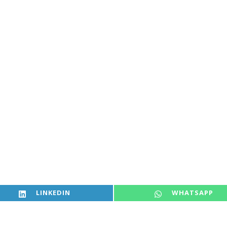
SHARE ON
SHARE ON
LINKEDIN
WHATSAPP