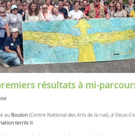
: premiers résultats à mi-parcour
lité
sé au
Boulon
(Centre National des Arts de la rue), à Vieux-C
ation terrils II
.