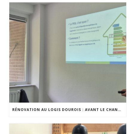
RÉNOVATION AU LOGIS DOUROIS : AVANT LE CHANTIER, LE DIALOGUE AVEC LES HABITANTS