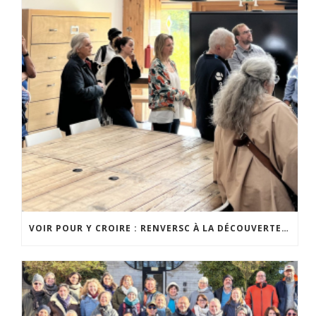
VOIR POUR Y CROIRE : RENVERSC À LA DÉCOUVERTE DE RÉALISATIONS INSPIRANTES