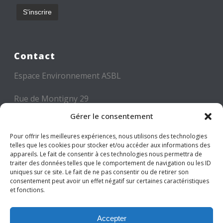
Contact
Espace Environnement ASBL
Rue de Montigny 29
6000 CHARLEROI
Gérer le consentement
Tél: +32 71 300 300
Pour offrir les meilleures expériences, nous utilisons des technologies
telles que les cookies pour stocker et/ou accéder aux informations des
Mail: info@espace-environnement.be
appareils. Le fait de consentir à ces technologies nous permettra de
traiter des données telles que le comportement de navigation ou les ID
TVA BE 0416.116.340
uniques sur ce site. Le fait de ne pas consentir ou de retirer son
consentement peut avoir un effet négatif sur certaines caractéristiques
et fonctions.
Suivez-nous
Accepter