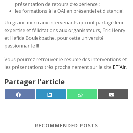
présentation de retours d’expérience ;
les formations à la QAI en présentiel et distanciel.
Un grand merci aux intervenants qui ont partagé leur
expertise et félicitations aux organisateurs, Eric Henry
et Hafida Boulekbache, pour cette université
passionnante !!!
Vous pourrez retrouver le résumé des interventions et
les présentations très prochainement sur le site
ET’Air
.
Partager l'article
SHARE ON
SHARE ON
SHARE ON
SHARE 
FACEBOOK
LINKEDIN
WHATSAPP
EMAIL
RECOMMENDED POSTS