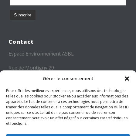
Contact
Espace Environnement ASBL
Rue de Montigny 29
6000 CHARLEROI
Gérer le consentement
Tél: +32 71 300 300
Pour offrir les meilleures expériences, nous utilisons des technologies
telles que les cookies pour stocker et/ou accéder aux informations des
Mail: info@espace-environnement.be
appareils. Le fait de consentir à ces technologies nous permettra de
traiter des données telles que le comportement de navigation ou les ID
TVA BE 0416.116.340
uniques sur ce site. Le fait de ne pas consentir ou de retirer son
consentement peut avoir un effet négatif sur certaines caractéristiques
et fonctions.
Suivez-nous