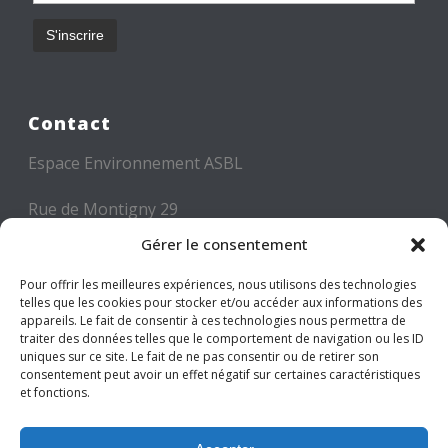
Contact
Espace Environnement ASBL
Rue de Montigny 29
6000 CHARLEROI
Gérer le consentement
Tél: +32 71 300 300
Pour offrir les meilleures expériences, nous utilisons des technologies
telles que les cookies pour stocker et/ou accéder aux informations des
Mail: info@espace-environnement.be
appareils. Le fait de consentir à ces technologies nous permettra de
traiter des données telles que le comportement de navigation ou les ID
TVA BE 0416.116.340
uniques sur ce site. Le fait de ne pas consentir ou de retirer son
consentement peut avoir un effet négatif sur certaines caractéristiques
et fonctions.
Suivez-nous