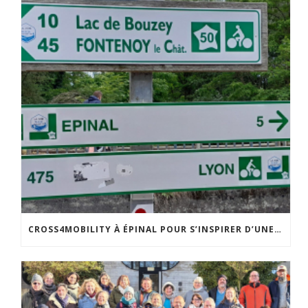
CROSS4MOBILITY À ÉPINAL POUR S’INSPIRER D’UNE POLITIQUE DE MOBILITÉ INNOVANTE…