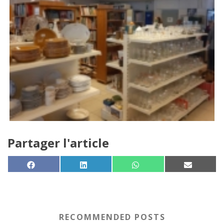
Partager l'article
SHARE ON
SHARE ON
SHARE ON
SHARE 
FACEBOOK
LINKEDIN
WHATSAPP
EMAIL
RECOMMENDED POSTS