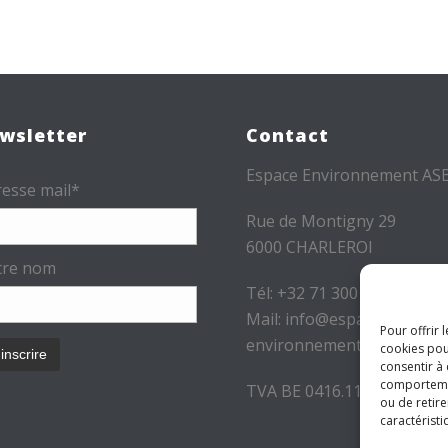
wsletter
Contact
Espace Environnement AS
esse mail*
Rue de Montigny 29
6000 CHARLEROI
tre nom
Tél: +32 71 300 300
Mail: info@espace-
Pour offrir 
environnement.be
cookies pou
consentir à
comportement
TVA BE 0416.116.340
ou de retire
caractéristi