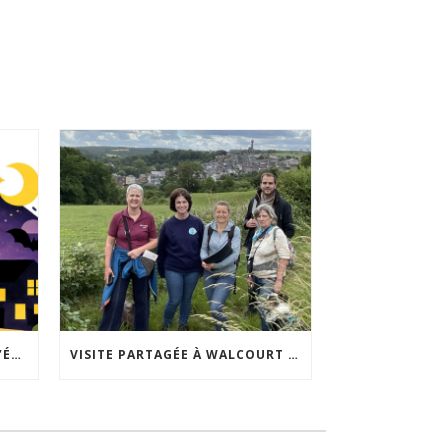
ACCEPTABILITÉ SOCIALE DE L’ÉCLAIRAGE NOCTURNE : LE REPLAY EST DISPONIBLE
VISITE PARTAGÉE À WALCOURT : UNE DÉMARCHE PARTICIPATIVE ANIMÉE PAR ESPACE ENVIRONNEMENT