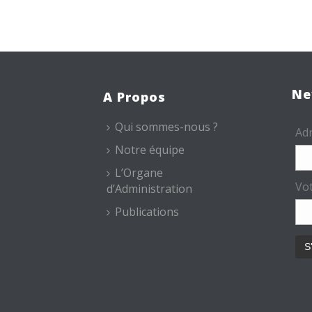
Ne
A Propos
Qui sommes-nous ?
Adr
Notre équipe
L’Organe
Vo
d’Administration
Publications