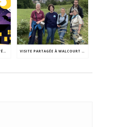
ACCEPTABILITÉ SOCIALE DE L’ÉCLAIRAGE NOCTURNE : LE REPLAY EST DISPONIBLE
VISITE PARTAGÉE À WALCOURT : UNE DÉMARCHE PARTICIPATIVE ANIMÉE PAR ESPACE ENVIRONNEMENT