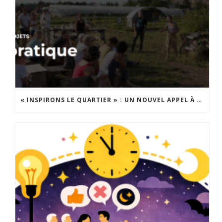
« INSPIRONS LE QUARTIER » : UN NOUVEL APPEL À PROJETS EST LANCÉ !