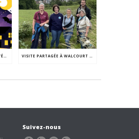
ACCEPTABILITÉ SOCIALE DE L’ÉCLAIRAGE NOCTURNE : LE REPLAY EST DISPONIBLE
VISITE PARTAGÉE À WALCOURT : UNE DÉMARCHE PARTICIPATIVE ANIMÉE PAR ESPACE ENVIRONNEMENT
Suivez-nous