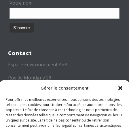
Votre nom
Contact
Espace Environnement ASBL
Rue de Montigny 29
6000 CHARLEROI
Gérer le consentement
Tél: +32 71 300 300
Pour offrir les meilleures expériences, nous utilisons des technologies
telles que les cookies pour stocker et/ou accéder aux informations des
Mail: info@espace-environnement.be
appareils. Le fait de consentir à ces technologies nous permettra de
traiter des données telles que le comportement de navigation ou les ID
TVA BE 0416.116.340
uniques sur ce site. Le fait de ne pas consentir ou de retirer son
consentement peut avoir un effet négatif sur certaines caractéristiques