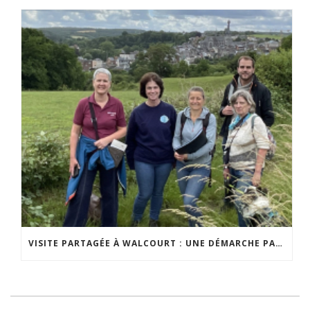
VISITE PARTAGÉE À WALCOURT : UNE DÉMARCHE PARTICIPATIVE ANIMÉE PAR ESPACE ENVIRONNEMENT