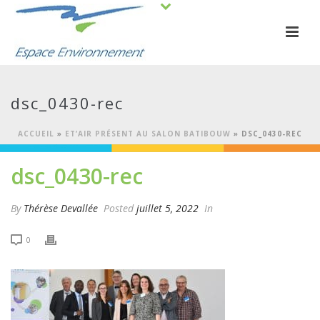
dsc_0430-rec
ACCUEIL
»
ET’AIR PRÉSENT AU SALON BATIBOUW
»
DSC_0430-REC
dsc_0430-rec
By
Thérèse Devallée
Posted
juillet 5, 2022
In
0