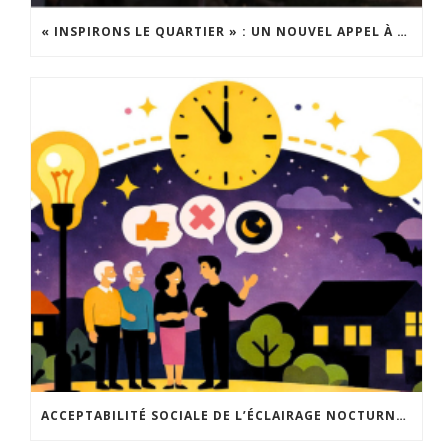
« INSPIRONS LE QUARTIER » : UN NOUVEL APPEL À PROJETS EST LANCÉ !
ACCEPTABILITÉ SOCIALE DE L’ÉCLAIRAGE NOCTURNE : LE REPLAY EST DISPONIBLE