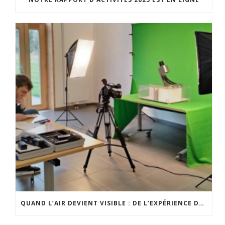
QUAND L’AIR DEVIENT VISIBLE : DE L’EXPÉRIENCE DE TERRAIN À UN OUTIL PÉDAGOGIQUE