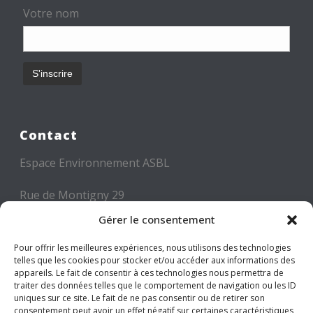
Votre nom
Contact
Espace Environnement ASBL
Rue de Montigny 29
6000 CHARLEROI
Gérer le consentement
Tél: +32 71 300 300
Pour offrir les meilleures expériences, nous utilisons des technologies
telles que les cookies pour stocker et/ou accéder aux informations des
Mail: info@espace-environnement.be
appareils. Le fait de consentir à ces technologies nous permettra de
traiter des données telles que le comportement de navigation ou les ID
TVA BE 0416.116.340
uniques sur ce site. Le fait de ne pas consentir ou de retirer son
consentement peut avoir un effet négatif sur certaines caractéristiques