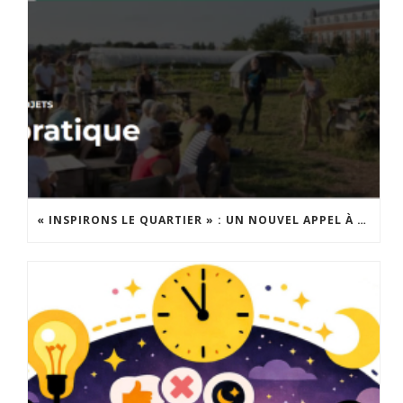
« INSPIRONS LE QUARTIER » : UN NOUVEL APPEL À PROJETS EST LANCÉ !