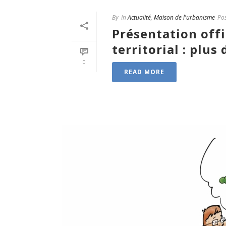
By
In
Actualité
,
Maison de l'urbanisme
Po
Présentation off
territorial : plus
0
READ MORE