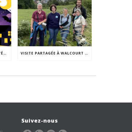
ACCEPTABILITÉ SOCIALE DE L’ÉCLAIRAGE NOCTURNE : LE REPLAY EST DISPONIBLE
VISITE PARTAGÉE À WALCOURT : UNE DÉMARCHE PARTICIPATIVE ANIMÉE PAR ESPACE ENVIRONNEMENT
Suivez-nous