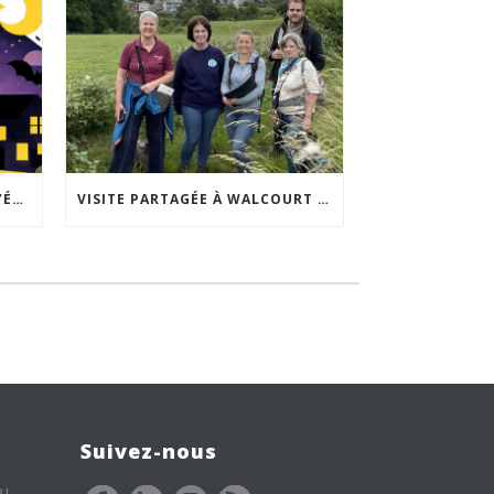
ACCEPTABILITÉ SOCIALE DE L’ÉCLAIRAGE NOCTURNE : LE REPLAY EST DISPONIBLE
VISITE PARTAGÉE À WALCOURT : UNE DÉMARCHE PARTICIPATIVE ANIMÉE PAR ESPACE ENVIRONNEMENT
Suivez-nous