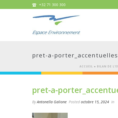
+32 71 300 300
pret-a-porter_accentuelles
ACCUEIL
»
BILAN DE L
pret-a-porter_accentue
By
Antonella Galione
Posted
octobre 15, 2024
In