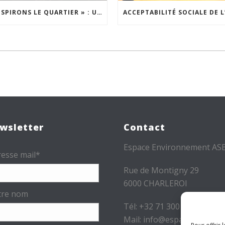
« INSPIRONS LE QUARTIER » : UN NOUVEL APPEL À PROJETS EST LANCÉ !
wsletter
Contact
Espace Environnement AS
esse mail*
Rue de Montigny 29
6000 CHARLEROI
tre nom
Tél: +32 71 300 300
Mail: info@espace-