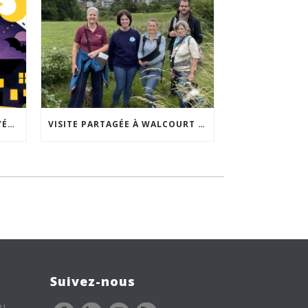
ACCEPTABILITÉ SOCIALE DE L’ÉCLAIRAGE NOCTURNE : LE REPLAY EST DISPONIBLE
VISITE PARTAGÉE À WALCOURT : UNE DÉMARCHE PARTICIPATIVE ANIMÉE PAR ESPACE ENVIRONNEMENT
Suivez-nous