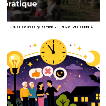
« INSPIRONS LE QUARTIER » : UN NOUVEL APPEL À PROJETS EST LANCÉ !