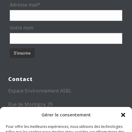
Adresse mail*
Votre nom
Contact
Espace Environnement ASBL
Rue de Montigny 29
6000 CHARLEROI
Gérer le consentement
Tél: +32 71 300 300
Pour offrir les meilleures expériences, nous utilisons des technologies
telles que les cookies pour stocker et/ou accéder aux informations des