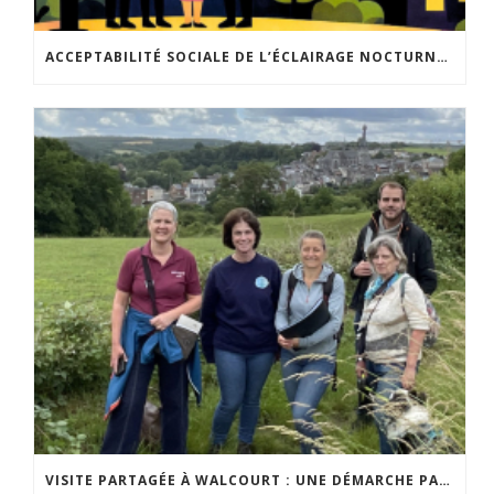
ACCEPTABILITÉ SOCIALE DE L’ÉCLAIRAGE NOCTURNE : LE REPLAY EST DISPONIBLE
VISITE PARTAGÉE À WALCOURT : UNE DÉMARCHE PARTICIPATIVE ANIMÉE PAR ESPACE ENVIRONNEMENT