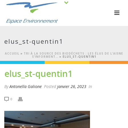
elus_st-quentin1
ACCUEIL
»
TRI À LA SOURCE DES BIODÉCHETS : LES ÉLUS DE L’AISNE
S’INFORMENT…
»
ELUS_ST-QUENTIN1
elus_st-quentin1
By
Antonella Galione
Posted
janvier 26, 2023
In
0