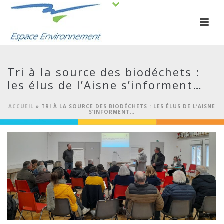
Tri à la source des biodéchets :
les élus de l’Aisne s’informent…
ACCUEIL
»
TRI À LA SOURCE DES BIODÉCHETS : LES ÉLUS DE L’AISNE
S’INFORMENT…