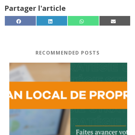
Partager l'article
SHARE ON
SHARE ON
SHARE ON
SHARE 
FACEBOOK
LINKEDIN
WHATSAPP
EMAIL
RECOMMENDED POSTS