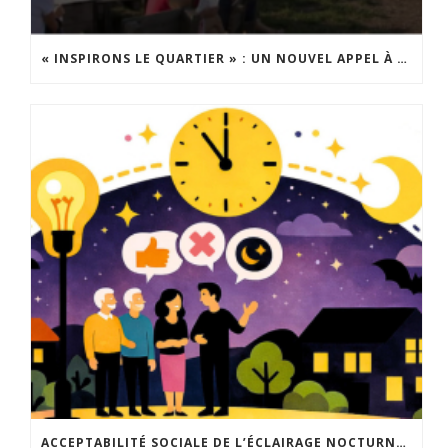
« INSPIRONS LE QUARTIER » : UN NOUVEL APPEL À PROJETS EST LANCÉ !
ACCEPTABILITÉ SOCIALE DE L’ÉCLAIRAGE NOCTURNE : LE REPLAY EST DISPONIBLE