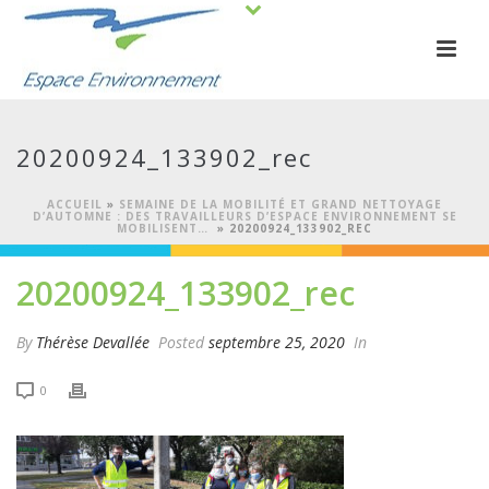
20200924_133902_rec
ACCUEIL
»
SEMAINE DE LA MOBILITÉ ET GRAND NETTOYAGE
D’AUTOMNE : DES TRAVAILLEURS D’ESPACE ENVIRONNEMENT SE
MOBILISENT…
»
20200924_133902_REC
20200924_133902_rec
By
Thérèse Devallée
Posted
septembre 25, 2020
In
0