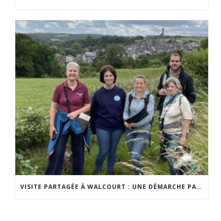
VISITE PARTAGÉE À WALCOURT : UNE DÉMARCHE PARTICIPATIVE ANIMÉE PAR ESPACE ENVIRONNEMENT