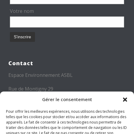
Votre nom
Contact
Espace Environnement ASBL
Rue de Montigny 29
6000 CHARLEROI
Gérer le consentement
Tél: +32 71 300 300
Pour offrir les meilleures expériences, nous utilisons des technologies
telles que les cookies pour stocker et/ou accéder aux informations des
Mail: info@espace-environnement.be
appareils. Le fait de consentir à ces technologies nous permettra de
traiter des données telles que le comportement de navigation ou les ID
TVA BE 0416.116.340
uniques sur ce site. Le fait de ne pas consentir ou de retirer son