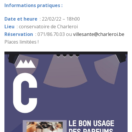
Informations pratiques :
Date et heure
: 22/02/22 – 18h00
Lieu
: conservatoire de Charleroi
Réservation
: 071/86.70.03 ou
villesante@charleroi.be
Places limitées !