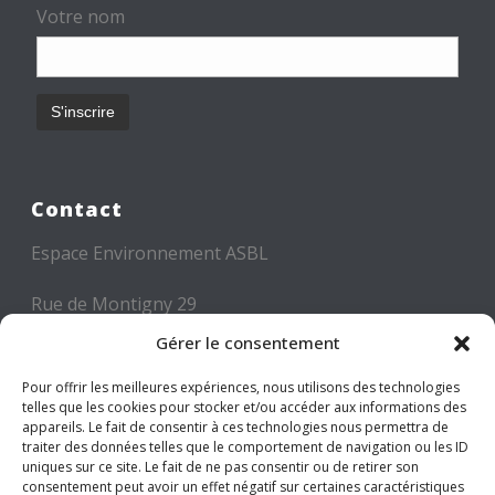
Votre nom
Contact
Espace Environnement ASBL
Rue de Montigny 29
6000 CHARLEROI
Gérer le consentement
Tél: +32 71 300 300
Pour offrir les meilleures expériences, nous utilisons des technologies
telles que les cookies pour stocker et/ou accéder aux informations des
Mail: info@espace-environnement.be
appareils. Le fait de consentir à ces technologies nous permettra de
traiter des données telles que le comportement de navigation ou les ID
TVA BE 0416.116.340
uniques sur ce site. Le fait de ne pas consentir ou de retirer son
consentement peut avoir un effet négatif sur certaines caractéristiques