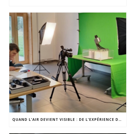
QUAND L’AIR DEVIENT VISIBLE : DE L’EXPÉRIENCE DE TERRAIN À UN OUTIL PÉDAGOGIQUE