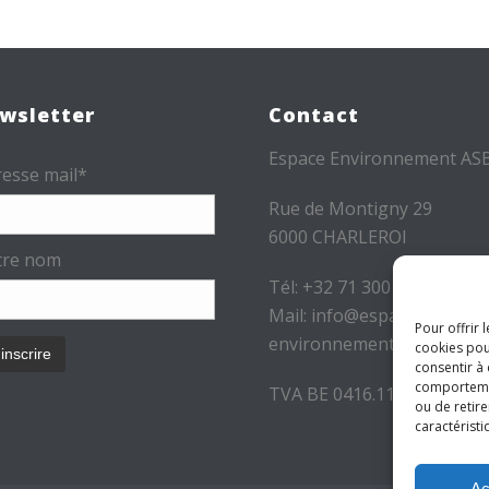
wsletter
Contact
Espace Environnement AS
esse mail*
Rue de Montigny 29
6000 CHARLEROI
tre nom
Tél: +32 71 300 300
Mail: info@espace-
Pour offrir 
environnement.be
cookies pou
consentir à
comportement
TVA BE 0416.116.340
ou de retire
caractéristi
Ac