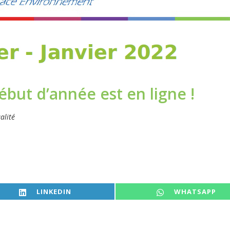
but d’année est en ligne !
alité
SHARE ON
SHARE ON
LINKEDIN
WHATSAPP