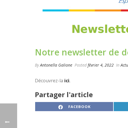
Notre newsletter de dé
By
Antonella Galione
Posted
février 4, 2022
In
Actu
Découvrez-la
ici
.
Partager l'article
SHARE ON
FACEBOOK