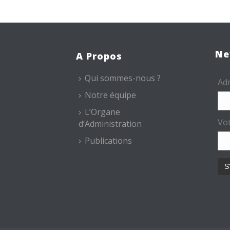
Ne
A Propos
Qui sommes-nous ?
Adr
Notre équipe
L’Organe
Vo
d’Administration
Publications