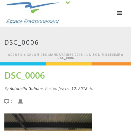
DSC_0006
ACCUEIL
»
SALON DES MANDATAIRES 2018 : UN BON MILLÉSIME
»
DSC_0006
DSC_0006
By
Antonella Galione
Posted
février 12, 2018
In
0