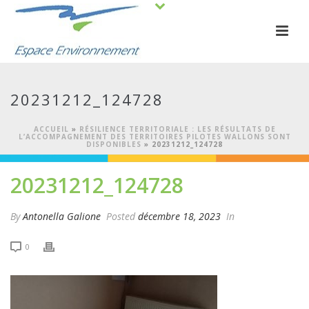
20231212_124728
ACCUEIL
»
RÉSILIENCE TERRITORIALE : LES RÉSULTATS DE
L’ACCOMPAGNEMENT DES TERRITOIRES PILOTES WALLONS SONT
DISPONIBLES
»
20231212_124728
20231212_124728
By
Antonella Galione
Posted
décembre 18, 2023
In
0