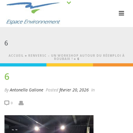
6
ACCUEIL
»
RENVERSC – UN WORKSHOP AUTOUR DU RÉEMPLOI À
ROUBAIX !
»
6
6
By
Antonella Galione
Posted
février 20, 2026
In
0