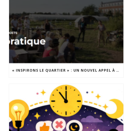
« INSPIRONS LE QUARTIER » : UN NOUVEL APPEL À PROJETS EST LANCÉ !