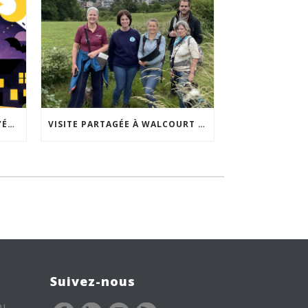
ACCEPTABILITÉ SOCIALE DE L’ÉCLAIRAGE NOCTURNE : LE REPLAY EST DISPONIBLE
VISITE PARTAGÉE À WALCOURT : UNE DÉMARCHE PARTICIPATIVE ANIMÉE PAR ESPACE ENVIRONNEMENT
Suivez-nous