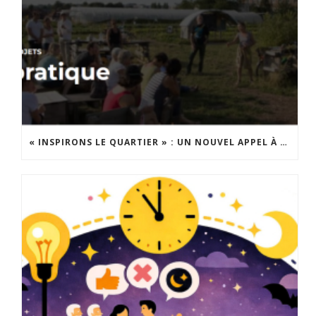
« INSPIRONS LE QUARTIER » : UN NOUVEL APPEL À PROJETS EST LANCÉ !