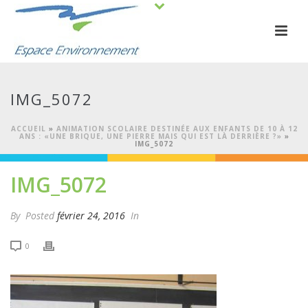
IMG_5072
ACCUEIL
»
ANIMATION SCOLAIRE DESTINÉE AUX ENFANTS DE 10 À 12
ANS : «UNE BRIQUE, UNE PIERRE MAIS QUI EST LÀ DERRIÈRE ?»
»
IMG_5072
IMG_5072
By
Posted
février 24, 2016
In
0