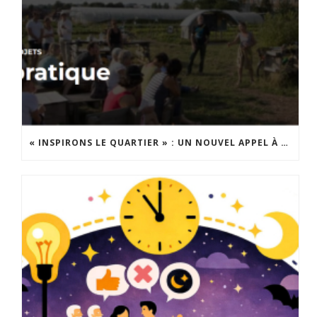
« INSPIRONS LE QUARTIER » : UN NOUVEL APPEL À PROJETS EST LANCÉ !