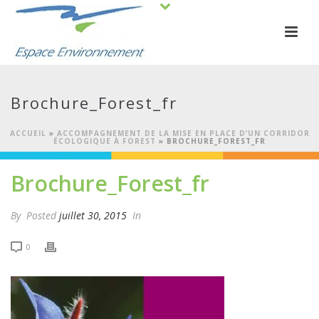
Brochure_Forest_fr
ACCUEIL
»
ACCOMPAGNEMENT DE LA MISE EN PLACE D’UN CORRIDOR
ÉCOLOGIQUE À FOREST
»
BROCHURE_FOREST_FR
Brochure_Forest_fr
By
Posted
juillet 30, 2015
In
0