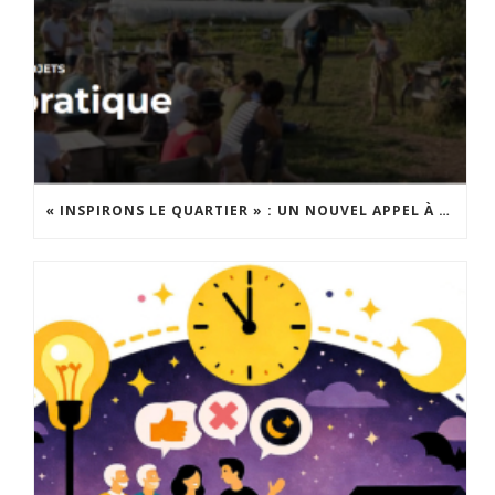
« INSPIRONS LE QUARTIER » : UN NOUVEL APPEL À PROJETS EST LANCÉ !