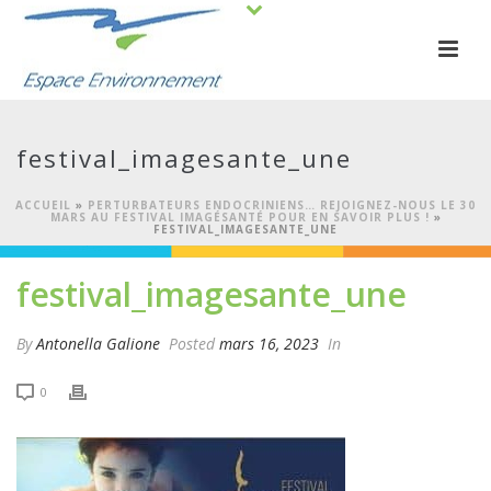
festival_imagesante_une
ACCUEIL
»
PERTURBATEURS ENDOCRINIENS… REJOIGNEZ-NOUS LE 30
MARS AU FESTIVAL IMAGÉSANTÉ POUR EN SAVOIR PLUS !
»
FESTIVAL_IMAGESANTE_UNE
festival_imagesante_une
By
Antonella Galione
Posted
mars 16, 2023
In
0