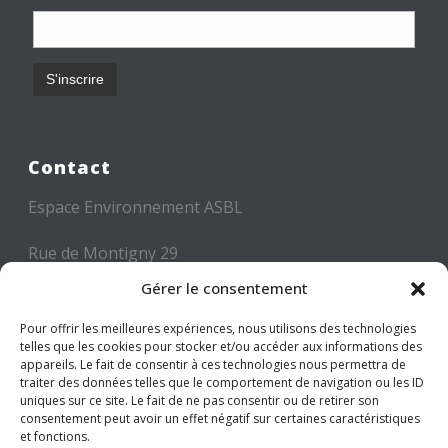
Contact
Espace Environnement ASBL
Rue de Montigny 29
6000 CHARLEROI
Gérer le consentement
Tél: +32 71 300 300
Pour offrir les meilleures expériences, nous utilisons des technologies
telles que les cookies pour stocker et/ou accéder aux informations des
Mail: info@espace-environnement.be
appareils. Le fait de consentir à ces technologies nous permettra de
traiter des données telles que le comportement de navigation ou les ID
TVA BE 0416.116.340
uniques sur ce site. Le fait de ne pas consentir ou de retirer son
consentement peut avoir un effet négatif sur certaines caractéristiques
et fonctions.