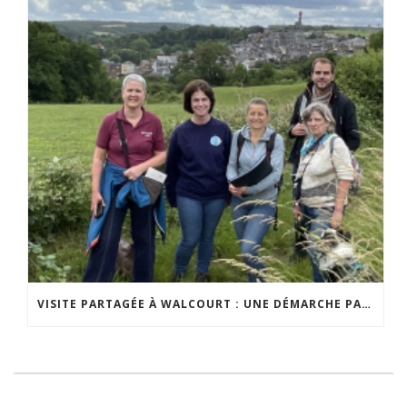
VISITE PARTAGÉE À WALCOURT : UNE DÉMARCHE PARTICIPATIVE ANIMÉE PAR ESPACE ENVIRONNEMENT