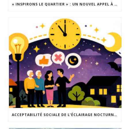
« INSPIRONS LE QUARTIER » : UN NOUVEL APPEL À PROJETS EST LANCÉ !
ACCEPTABILITÉ SOCIALE DE L’ÉCLAIRAGE NOCTURNE : LE REPLAY EST DISPONIBLE