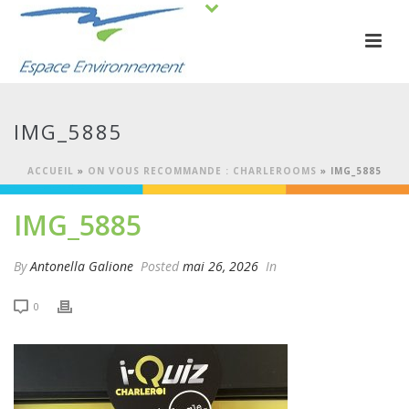
IMG_5885
ACCUEIL
»
ON VOUS RECOMMANDE : CHARLEROOMS
»
IMG_5885
IMG_5885
By
Antonella Galione
Posted
mai 26, 2026
In
0