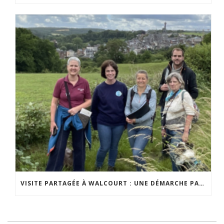
VISITE PARTAGÉE À WALCOURT : UNE DÉMARCHE PARTICIPATIVE ANIMÉE PAR ESPACE ENVIRONNEMENT