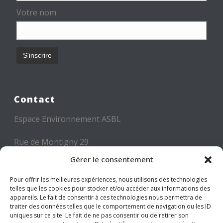
Votre nom
Contact
Espace Environnement ASBL
Rue de Montigny 29
6000 CHARLEROI
Gérer le consentement
Tél: +32 71 300 300
Pour offrir les meilleures expériences, nous utilisons des technologies
telles que les cookies pour stocker et/ou accéder aux informations des
Mail: info@espace-environnement.be
appareils. Le fait de consentir à ces technologies nous permettra de
traiter des données telles que le comportement de navigation ou les ID
TVA BE 0416.116.340
uniques sur ce site. Le fait de ne pas consentir ou de retirer son