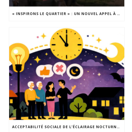
« INSPIRONS LE QUARTIER » : UN NOUVEL APPEL À PROJETS EST LANCÉ !
ACCEPTABILITÉ SOCIALE DE L’ÉCLAIRAGE NOCTURNE : LE REPLAY EST DISPONIBLE