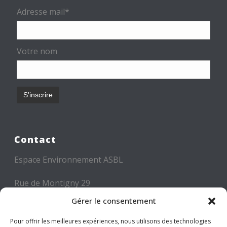
Adresse mail*
Votre nom
Contact
Espace Environnement ASBL
Rue de Montigny 29
6000 CHARLEROI
Gérer le consentement
Tél: +32 71 300 300
Pour offrir les meilleures expériences, nous utilisons des technologies