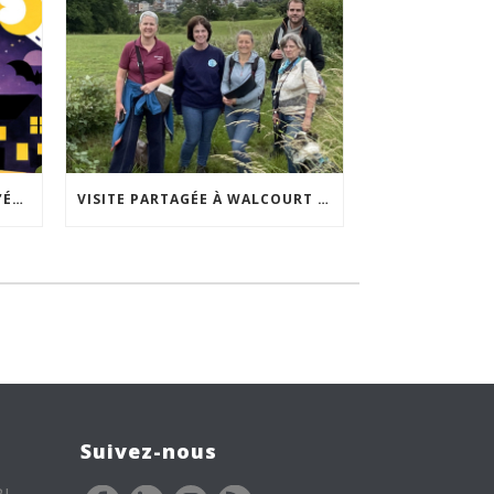
ACCEPTABILITÉ SOCIALE DE L’ÉCLAIRAGE NOCTURNE : LE REPLAY EST DISPONIBLE
VISITE PARTAGÉE À WALCOURT : UNE DÉMARCHE PARTICIPATIVE ANIMÉE PAR ESPACE ENVIRONNEMENT
Suivez-nous