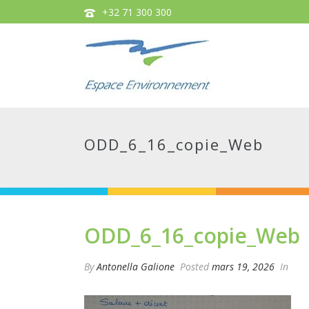
+32 71 300 300
ODD_6_16_copie_Web
ODD_6_16_copie_Web
By
Antonella Galione
Posted
mars 19, 2026
In