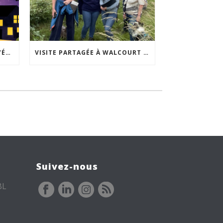
ACCEPTABILITÉ SOCIALE DE L’ÉCLAIRAGE NOCTURNE : LE REPLAY EST DISPONIBLE
VISITE PARTAGÉE À WALCOURT : UNE DÉMARCHE PARTICIPATIVE ANIMÉE PAR ESPACE ENVIRONNEMENT
Suivez-nous
BL