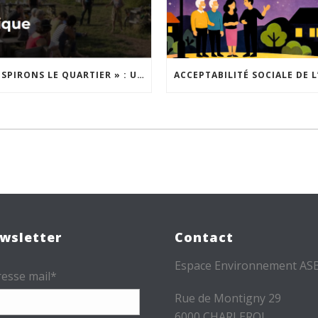
« INSPIRONS LE QUARTIER » : UN NOUVEL APPEL À PROJETS EST LANCÉ !
wsletter
Contact
Espace Environnement AS
esse mail*
Rue de Montigny 29
6000 CHARLEROI