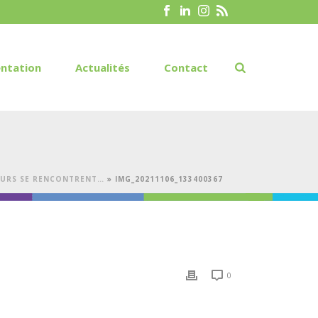
ntation
Actualités
Contact
DEURS SE RENCONTRENT…
»
IMG_20211106_133400367
0