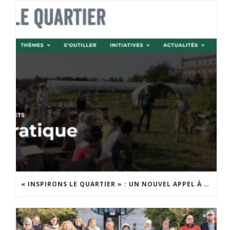
« INSPIRONS LE QUARTIER » : UN NOUVEL APPEL À PROJETS EST LANCÉ !