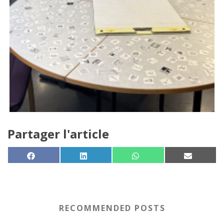
Partager l'article
SHARE ON
SHARE ON
SHARE ON
SHARE 
FACEBOOK
LINKEDIN
WHATSAPP
EMAIL
RECOMMENDED POSTS