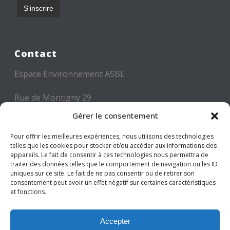
Contact
Espace Environnement ASBL
Rue de Montigny 29
6000 CHARLEROI
Gérer le consentement
Tél: +32 71 300 300
Pour offrir les meilleures expériences, nous utilisons des technologies
telles que les cookies pour stocker et/ou accéder aux informations des
Mail: info@espace-environnement.be
appareils. Le fait de consentir à ces technologies nous permettra de
traiter des données telles que le comportement de navigation ou les ID
TVA BE 0416.116.340
uniques sur ce site. Le fait de ne pas consentir ou de retirer son
consentement peut avoir un effet négatif sur certaines caractéristiques
et fonctions.
Suivez-nous
Accepter