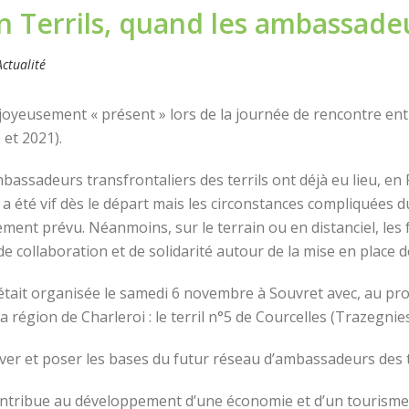
on Terrils, quand les ambassad
Actualité
joyeusement « présent » lors de la journée de rencontre en
 et 2021).
ssadeurs transfrontaliers des terrils ont déjà eu lieu, en 
a été vif dès le départ mais les circonstances compliquées d
lement prévu. Néanmoins, sur le terrain ou en distanciel, les
 collaboration et de solidarité autour de la mise en place de 
était organisée le samedi 6 novembre à Souvret avec, au pr
région de Charleroi : le terril n°5 de Courcelles (Trazegnies) 
uver et poser les bases du futur réseau d’ambassadeurs des t
contribue au développement d’une économie et d’un tourisme d