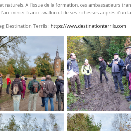
et naturels. A l’issue de la formation, ces ambassadeurs tran
 l’arc minier franco-wallon et de ses richesses auprès d’un la
eg Destination Terrils :
https://www.destinationterrils.com