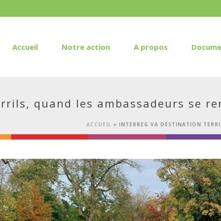
Accueil
Notre action
A propos
Docume
errils, quand les ambassadeurs se r
ACCUEIL
»
INTERREG VA DESTINATION TERR